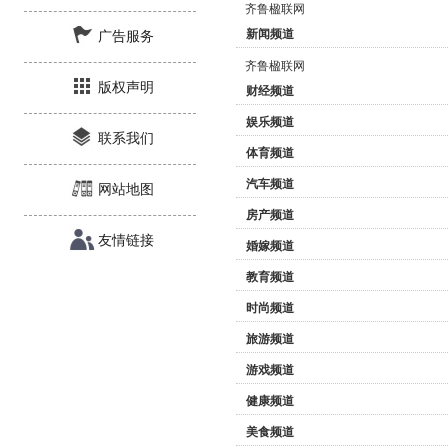
齐鲁楹联网
新闻频道
广告服务
齐鲁楹联网
版权声明
财经频道
娱乐频道
联系我们
体育频道
汽车频道
网站地图
房产频道
友情链接
婚嫁频道
教育频道
时尚频道
旅游频道
游戏频道
健康频道
美食频道