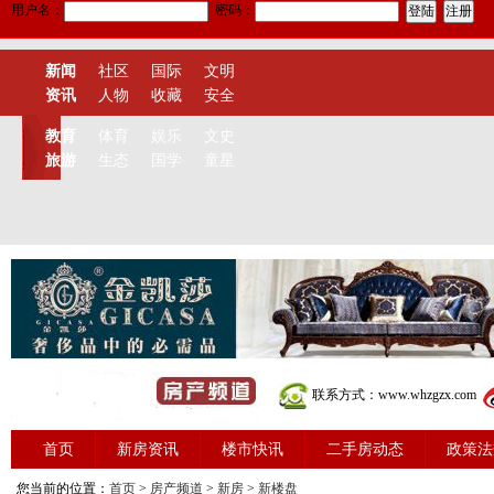
用户名：
密码：
新闻
社区
国际
文明
资讯
人物
收藏
安全
教育
体育
娱乐
文史
旅游
生态
国学
童星
联系方式：www.whzgzx.com
首页
新房资讯
楼市快讯
二手房动态
政策法
您当前的位置：
首页
>
房产频道
>
新房
>
新楼盘